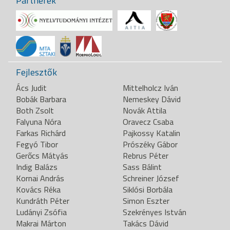
Partnerek
Fejlesztők
Ács Judit
Mittelholcz Iván
Bobák Barbara
Nemeskey Dávid
Both Zsolt
Novák Attila
Falyuna Nóra
Oravecz Csaba
Farkas Richárd
Pajkossy Katalin
Fegyó Tibor
Prószéky Gábor
Gerőcs Mátyás
Rebrus Péter
Indig Balázs
Sass Bálint
Kornai András
Schreiner József
Kovács Réka
Siklósi Borbála
Kundráth Péter
Simon Eszter
Ludányi Zsófia
Szekrényes István
Makrai Márton
Takács Dávid